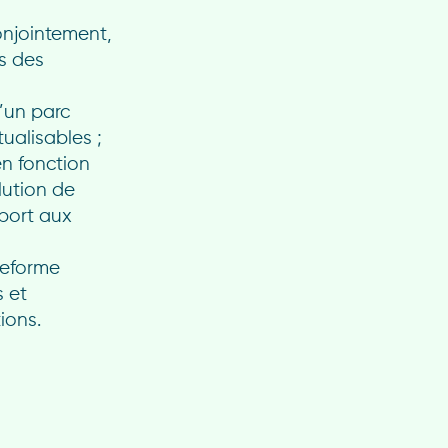
conjointement,
is des
’un parc
ualisables ;
en fonction
lution de
pport aux
teforme
s et
ions.