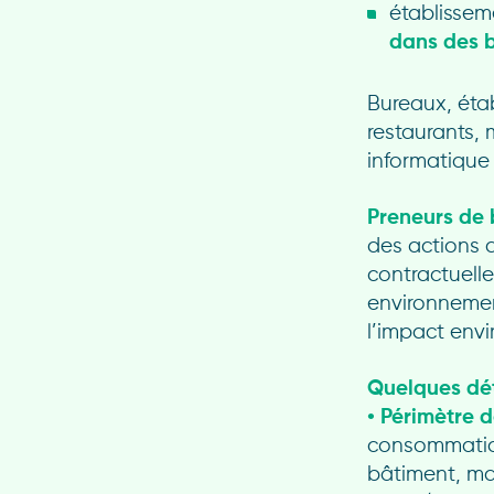
établissem
dans des b
Bureaux, éta
restaurants, 
informatique
Preneurs de b
des actions 
contractuelle
environnemen
l’impact envi
Quelques déta
• Périmètre 
consommatio
bâtiment, ma