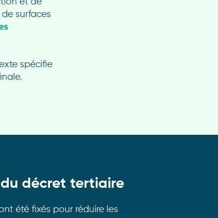
ction et de
s de surfaces
es
texte spécifie
inale.
 du décret tertiaire
ont été fixés pour réduire les