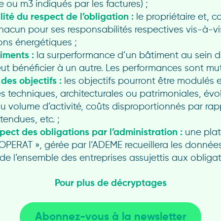
ie ou m
3
indiqués par les factures) ;
ité du respect de l’obligation :
le propriétaire et, 
hacun pour ses responsabilités respectives vis-à-v
ns énergétiques ;
iments :
la surperformance d’un bâtiment au sein d
ut bénéficier à un autre. Les performances sont mut
des objectifs :
les objectifs pourront être modulés 
s techniques, architecturales ou patrimoniales, évo
 du volume d’activité, coûts disproportionnés par ra
tendues, etc. ;
spect des obligations par l’administration :
une pla
OPERAT », gérée par l’ADEME recueillera les donnée
de l’ensemble des entreprises assujettis aux obligat
Pour plus de décryptages
Abonnez-vous à la newsletter