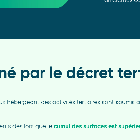
différentes c
é par le décret tert
ux hébergeant des activités tertiaires sont soumis 
ents dès lors que le
cumul des surfaces est supérie