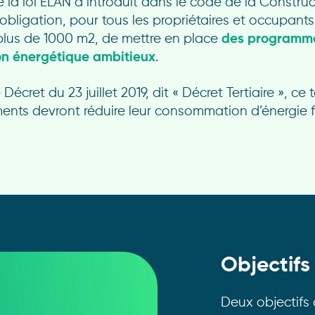
 de la loi ELAN a introduit dans le code de la Constru
l’obligation, pour tous les propriétaires et occupant
 plus de 1000 m
2
, de mettre en place
des programm
on énergétique ambitieux
.
 Décret du 23 juillet 2019, dit « Décret Tertiaire », ce 
ents devront réduire leur consommation d’énergie f
Objectifs
Deux objectifs 