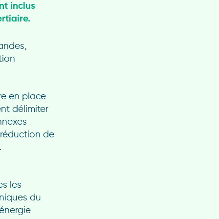
ont inclus
rtiaire.
handes,
tion
re en place
nt délimiter
annexes
réduction de
.
s les
niques du
énergie