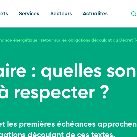
jets
Services
Secteurs
Actualités
mance énergétique : retour sur les obligations découlant du Décret Te
ire : quelles son
à respecter ?
Développem
Transition 
Stratégie c
route
Etudes de fa
Financement 
e
conception
financemen
et les premières échéances approchent.
Décarbonat
Efficacité h
Accompagne
ligations découlant de ces textes.