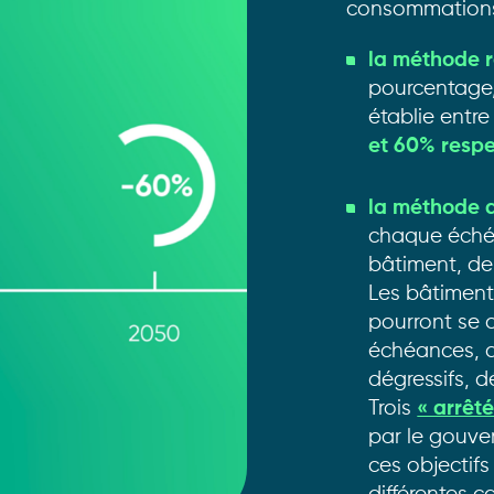
consommations 
la méthode r
pourcentage,
établie entre
et 60% resp
la méthode 
chaque échéa
bâtiment, de 
Les bâtiment
pourront se 
échéances, 
dégressifs, 
Trois
« arrêt
par le gouve
ces objectifs