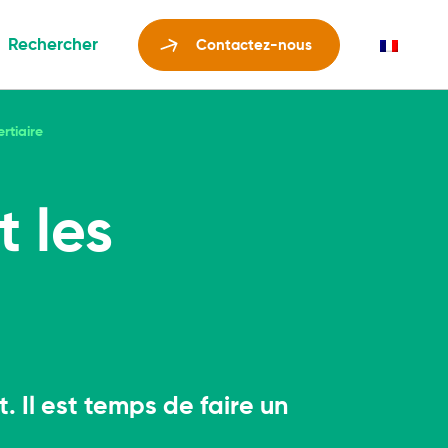
Rechercher
Contactez-nous
rtiaire
t les
ent durable
bas carbone
limat
isabilité et de
locatif et tiers
t
 Il est temps de faire un
ion
ydrique
ment durabilité & RSE