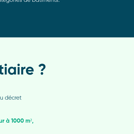
atégories de bâtiments.
iaire ?
au décret
ur à 1000 m²,