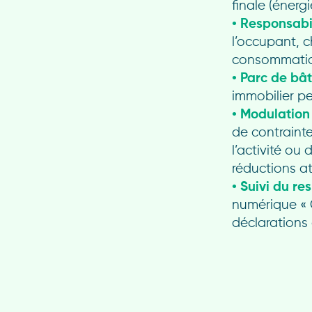
finale (énerg
• Responsabil
l’occupant, c
consommatio
• Parc de bât
immobilier pe
• Modulation 
de contrainte
l’activité ou
réductions at
• Suivi du re
numérique « 
déclarations 