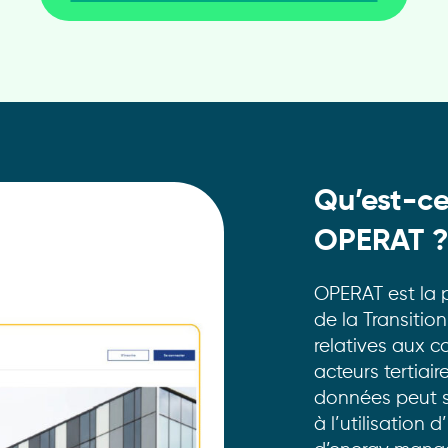
Qu’est-ce
OPERAT 
OPERAT est la 
de la Transitio
relatives aux 
acteurs tertiai
données peut s
à l’utilisation 