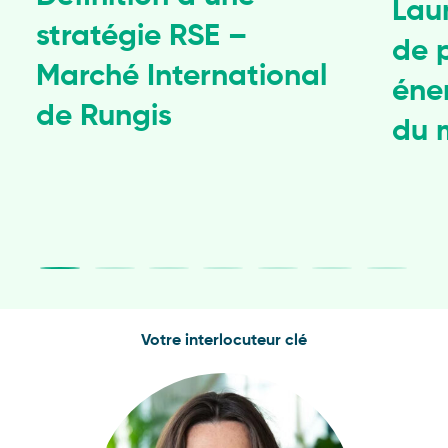
Lau
stratégie RSE –
de 
Marché International
éne
de Rungis
du 
Votre interlocuteur clé