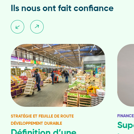
Ils nous ont fait confiance
FINANCE
STRATÉGIE ET FEUILLE DE ROUTE
Sup
DÉVELOPPEMENT DURABLE
Définition d’une