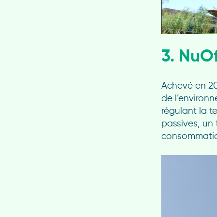
3. NuOf
Achevé en 20
de l’environn
régulant la t
passives, un
consommation