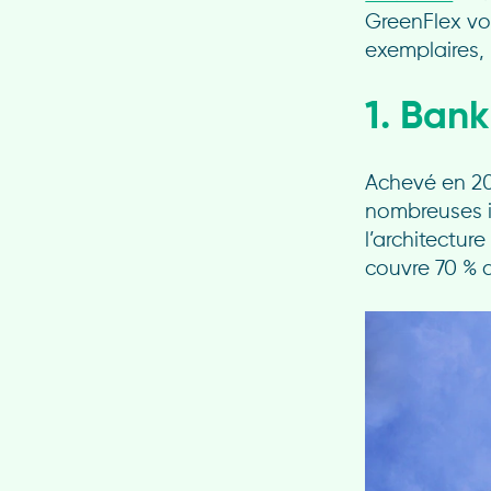
GreenFlex vo
exemplaires, 
1. Ban
Achevé en 20
nombreuses i
l’architectur
couvre 70 % 