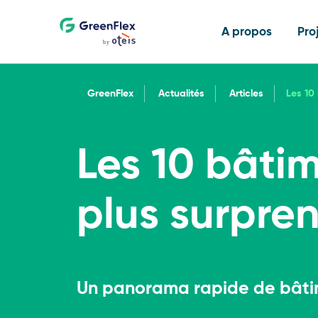
A propos
Pro
GreenFlex
Actualités
Articles
Les 10
Les 10 bâti
Qui sommes-nous
Références
Offres multi-expertises
Industrie
Articles
plus surpre
Expertises
Programmes portés
Stratégie et feuille de 
Distribution
Ressources
développement durabl
Un panorama rapide de bâti
Rejoignez-nous
Formations
Tertiaire
Agenda