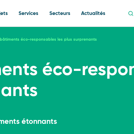
jets
Services
Secteurs
Actualités
 bâtiments éco-responsables les plus surprenants
ments éco-respon
nants
Développem
Transition 
Stratégie c
route
Etudes de fa
Financement 
e
conception
financemen
ments étonnants
Décarbonat
Efficacité h
Accompagne