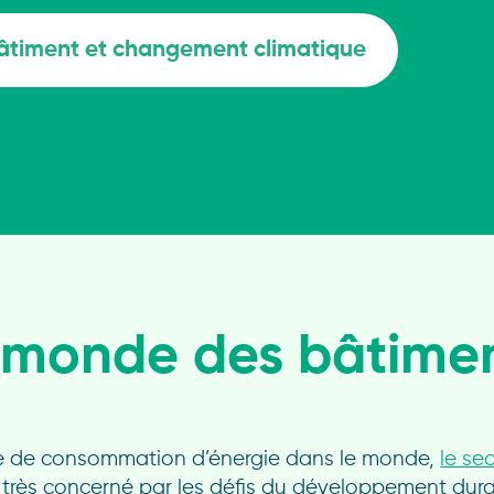
Réalisation
ets
Certificats
bâtiment et changement climatique
Efficacité 
Stratégie bi
(CEE)
Pilotage de
Assistance 
financemen
Stratégie a
Contrat de
Projets clé
Energétique
Accompagn
Analyse de 
Projets clé
règlementa
 monde des bâtimen
Contrat de
Energétique
Accompagn
Montage de 
Projets éne
e de consommation d’énergie dans le monde,
le se
responsabl
industrielle
 très concerné par les défis du développement dura