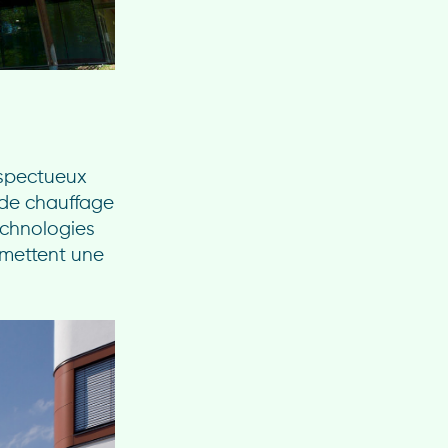
espectueux
e de chauffage
technologies
rmettent une