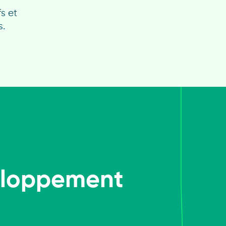
fs et
s.
veloppement