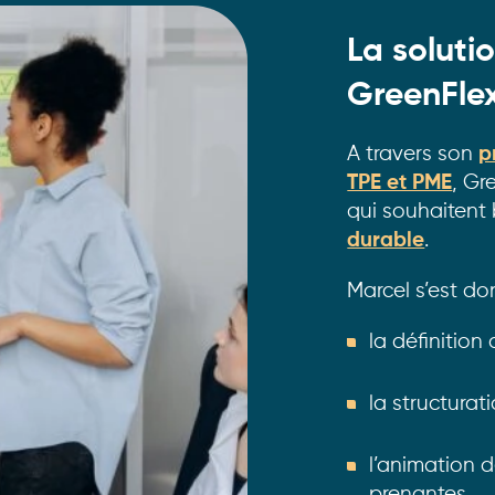
La soluti
GreenFle
A travers son
p
TPE et PME
, Gr
qui souhaitent 
durable
.
Marcel s’est d
la définition
la structurat
l’animation 
prenantes,