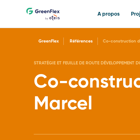
A propos
Pro
GreenFlex
Références
Co-construction d
STRATÉGIE ET FEUILLE DE ROUTE DÉVELOPPEMENT D
Co-construc
Qui sommes-nous
Références
Offres multi-expertises
Industrie
Articles
Marcel
Expertises
Programmes portés
Stratégie et feuille de 
Distribution
Ressources
développement durabl
Rejoignez-nous
Formations
Tertiaire
Agenda