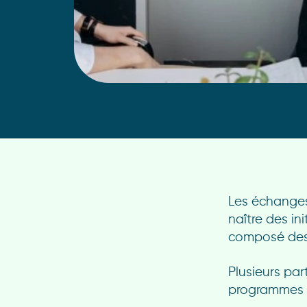
Les échanges 
naître des in
composé des 
Plusieurs pa
programmes li