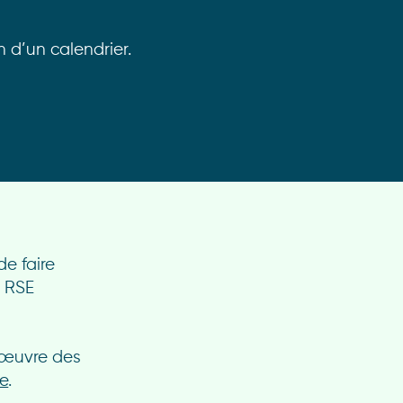
n d’un calendrier.
de faire
é RSE
 œuvre des
e
.