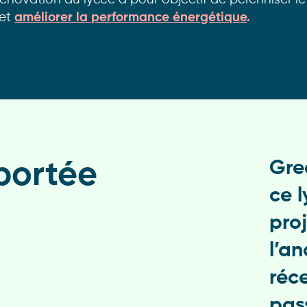
 et
améliorer la performance énergétique
.
portée
Gre
ce 
pro
l’an
réc
pas