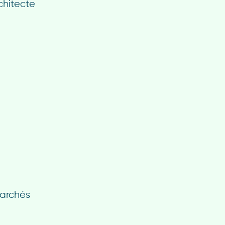
chitecte
archés