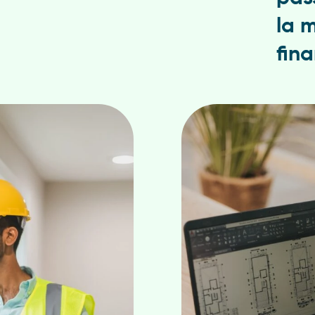
la 
fin