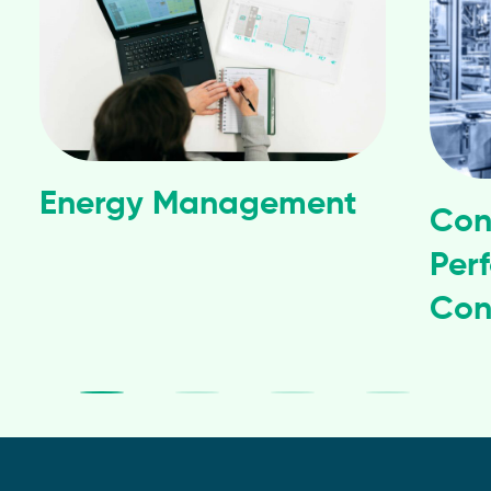
Energy Management
Con
Per
Con