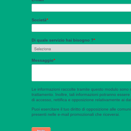
I nostri valori
Asset & Finanza
I nostri impegni