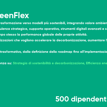
reenFlex
trasformazione verso modelli più sostenibili, integrando valore ambien
enza strategica, supporto operativo, strumenti digitali avanzati e so
mpo stesso la performance globale delle proprie attività.
nizzazioni che vogliono accelerare la decarbonizzazione, aumentare l’
 trasformativo, dalla definizione della roadmap fino all’implementazio
tenza su:
Strategia di sostenibilità e decarbonizzazione,
Efficienza en
500 dipendent