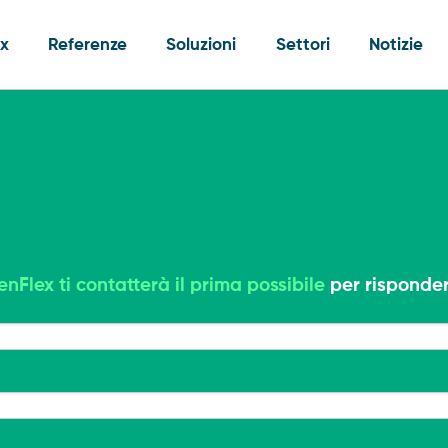
ex
Referenze
Soluzioni
Settori
Notizie
nFlex ti contatterà il prima possibile
per risponde
Competenza 
ESG Carbon
Energy Ma
GreenFlex I
Gestione de
Competenza
Certificazi
Incentivi
GreenFlex I
Noleggio o