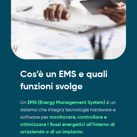
Cos’è un EMS e quali
funzioni svolge
Un
EMS (Energy Management System)
è un
sistema che integra tecnologie hardware e
software per
monitorare, controllare e
ottimizzare i flussi energetici all’interno di
un’azienda o di un impianto
.