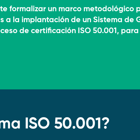
Proyectos 
Arrendamie
Plan de tran
Acompañamie
te formalizar un marco metodológico p
descarboni
ISO 50001
s a la implantación de un Sistema de 
y de
Proyectos d
Plan maestr
ceso de certificación ISO 50.001, para
Asistencia y
gestión de 
Estrategias
rma ISO 50.001?