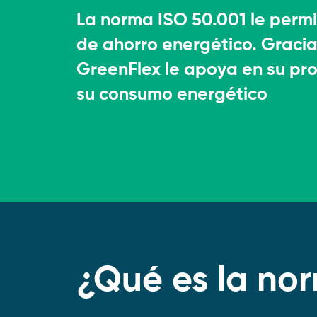
Implementación de
La norma ISO 50.001 le permi
de ahorro energético. Gracia
proyectos energéticos 
GreenFlex le apoya en su pro
bajas emisiones de
su consumo energético
carbono
Financiación de la
transición energética
¿Qué es la no