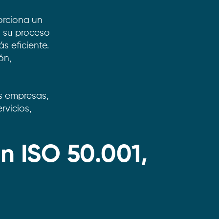
orciona un
n su proceso
s eficiente.
ón,
es empresas,
rvicios,
ón ISO 50.001,