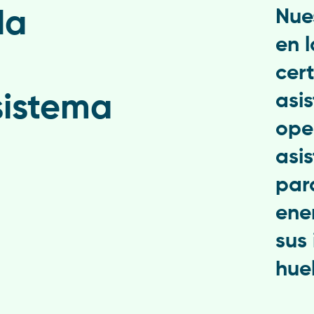
da
Nue
en 
cer
sistema
asi
ope
asi
par
ene
sus
hue