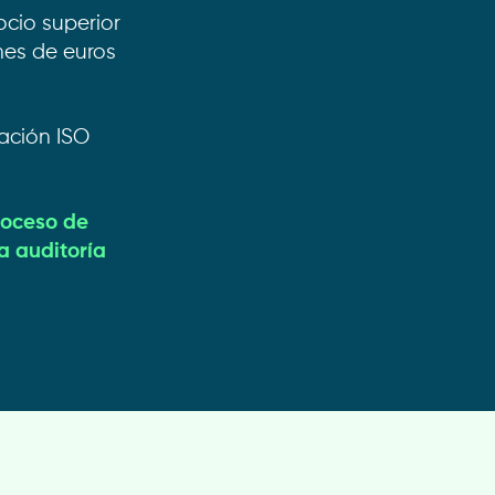
cio superior
nes de euros
cación ISO
proceso de
a auditoría