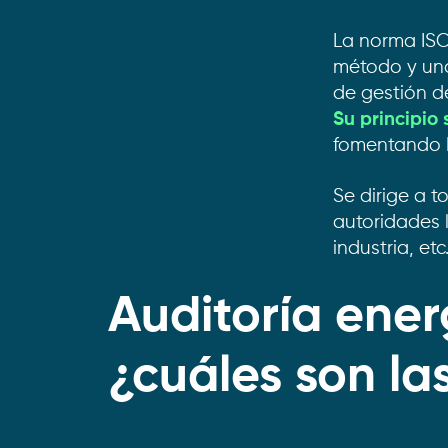
La norma ISO
método y una
de gestión d
Su principio
fomentando
Se dirige a 
autoridades l
industria, etc
Auditoría ener
¿cuáles son la